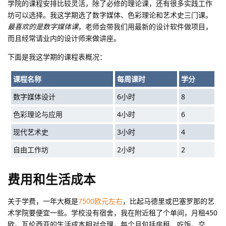
学院的课程安排比较灵活，除了必修的理论课，还有很多实践工作
坊可以选择。我这学期选了数字媒体、色彩理论和艺术史三门课。
最喜欢的是数字媒体课
，老师会带我们用最新的设计软件做项目，
而且经常请业内的设计师来做讲座。
下面是我这学期的课程表概况：
课程名称
每周课时
学分
数字媒体设计
6小时
8
色彩理论与应用
4小时
6
现代艺术史
3小时
4
自由工作坊
2小时
2
费用和生活成本
关于学费，一年大概是
7500欧元左右
，比起马德里或巴塞罗那的艺
术学院要便宜一些。学校没有宿舍，我在附近租了个单间，月租450
欧。瓦伦西亚的生活成本相对合理，每个月包括房租、吃饭、交