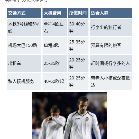
交通方式
大概费用
所需时间
适合人群
地铁3号线和5号
单程4欧左
30-40分
行李少的独行者
线
右
钟
25-35分
机场大巴150路
单程8欧
预算有限的旅客
钟
20-25分
出租车
25-35欧
赶时间或行李多的人
钟
20-25分
带老人小孩或深夜抵
私人接机服务
40-60欧起
钟
达