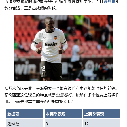
瓜迪奥拉喜欢的那种能在狭小空间里处理球的类型。而且
瓦列霍
年
龄也合适，正是出成绩的时候。
从战术角度来看，曼城需要一个能在边路和中路都能胜任的前锋。
瓦伦西亚这位球员的特点就是
位置感好
，能够在多个位置上发挥作
用。下面是他本赛季在西甲的数据对比：
数据项
本赛季表现
上赛季表现
进球数
8
12