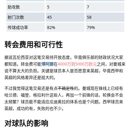
助攻数
5
7
射门次数
45
58
传球成功率
82%
79%
转会费用和可行性
据说瓦伦西亚对这笔交易持开放态度，毕竟俱乐部的财政状况大家
都知道。转会费可能
博阿滕
在
4000万到5000万欧元
之间，对曼城来
说不算太大的负担。关键是球员本人是否愿意来英超，毕竟西甲和
英超的风格差异还是挺大的。
不过我觉得这笔交易还是有点
不确定性
的。曼城现在锋线上已经有
哈兰德、福登、格拉利什这些人，再加一个前锋的话，轮换会不会
太频繁？球员能不能适应瓜迪奥拉的体系也是个问题。西甲球员来
英超，成功的有，失败的也不少。
对球队的影响