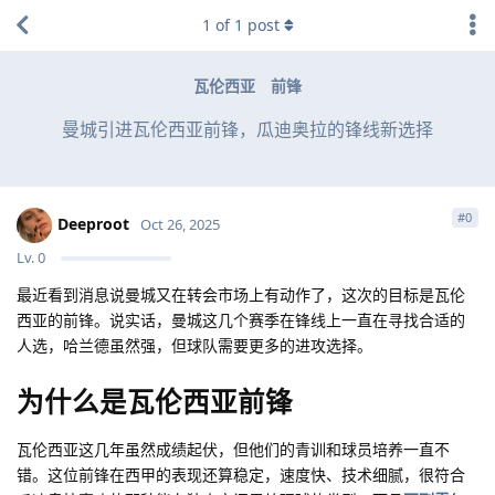
1
of
1
post
瓦伦西亚
前锋
曼城引进瓦伦西亚前锋，瓜迪奥拉的锋线新选择
#
0
Deeproot
Oct 26, 2025
Lv.
0
最近看到消息说曼城又在转会市场上有动作了，这次的目标是瓦伦
西亚的前锋。说实话，曼城这几个赛季在锋线上一直在寻找合适的
人选，哈兰德虽然强，但球队需要更多的进攻选择。
为什么是瓦伦西亚前锋
瓦伦西亚这几年虽然成绩起伏，但他们的青训和球员培养一直不
错。这位前锋在西甲的表现还算稳定，速度快、技术细腻，很符合