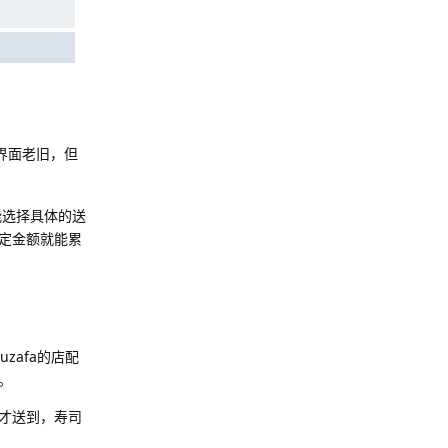
然界面老旧，但
能选择具体的送
定金额就能累
zafa的店配
。
才送到，寿司