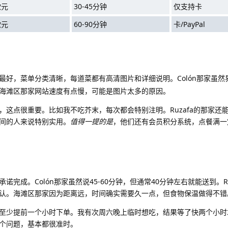
欧元
30-45分钟
仅支持卡
欧元
60-90分钟
卡/PayPal
做得最好，菜单分类清晰，每道菜都有高清图片和详细说明。Colón那家虽
海滩区那家网站速度有点慢，可能是图片太多的原因。
，这点很重要。比如我不吃芥末，每次都会特别注明。Ruzafa的那家还
间的人来说特别实用。
值得一提的是
，他们还有会员积分系统，点餐满一
完成。Colón那家虽然说45-60分钟，但通常40分钟左右就能送到。Ru
认。海滩区那家因为距离远，时间确实需要久一点，但食物保温做得不错
至少提前一个小时下单。我有次周六晚上临时想吃，结果等了快两个小时
个问题，基本都很准时。