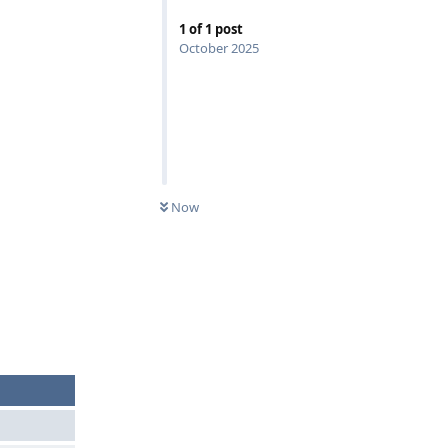
1
of
1
post
October 2025
Now