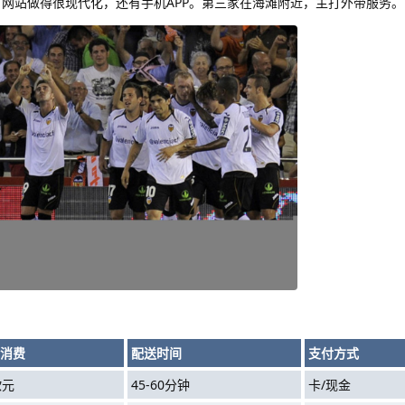
铺，网站做得很现代化，还有手机APP。第三家在海滩附近，主打外带服务。
消费
配送时间
支付方式
欧元
45-60分钟
卡/现金