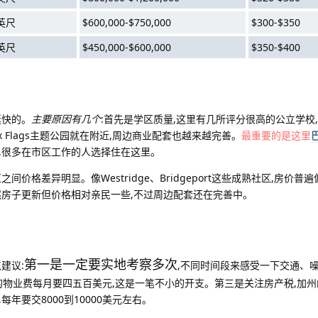
方英尺
$600,000-$750,000
$300-$350
方英尺
$450,000-$600,000
$350-$400
挺快的。
主要原因有几个
:首先是学区质量,这里有几所评分很高的公立学校
 Flags主题公园就在附近,周边商业配套也越来越完善。
最重要的是这里
,很多在市区工作的人选择住在这里。
区之间价格差异明显。像Westridge、Bridgeport这些成熟社区,房价普
然房子更新但价格相对亲民一些,不过周边配套还在完善中。
第一是一定要实地考察多次
建议:
,不同时间段来感受一下交通、
的物业费每月要四五百美元,这是一笔不小的开支。第三是关注房产税,加
,每年要交8000到10000美元左右。