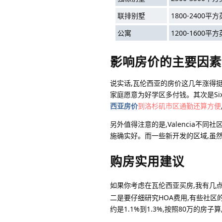
联排别墅
1800-2400平
公寓
1200-1600平
影响房价的主要因素
说实话,瓦伦西亚的房价这几年涨得
家庭愿意为好学区多付钱。其次是Six
西亚房价
到洛杉矶市区通勤还算方便
另外值得注意的是,Valencia不同社
施确实好。而一些新开发的区域,虽
购房实用建议
如果你考虑在瓦伦西亚买房,我有几点
二是要仔细研究HOA费用,有些社区
约是1.1%到1.3%,按照80万的房子算