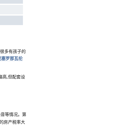
,很多有孩子的
巴塞罗那瓦伦
遍偏高,但配套设
噪音等情况。第
州的房产税率大