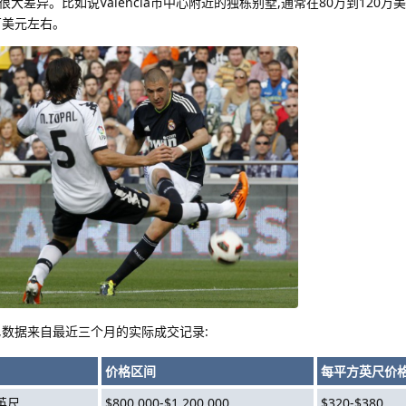
差异。比如说Valencia市中心附近的独栋别墅,通常在80万到120万
万美元左右。
,数据来自最近三个月的实际成交记录:
价格区间
每平方英尺价
方英尺
$800,000-$1,200,000
$320-$380