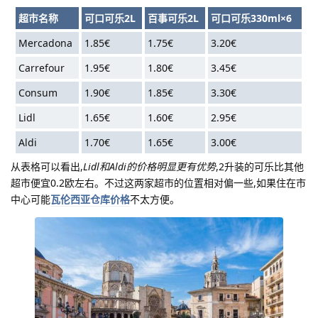
超市名称
可口可乐2L
百事可乐2L
可口可乐330ml×6
Mercadona
1.85€
1.75€
3.20€
Carrefour
1.95€
1.80€
3.45€
Consum
1.90€
1.85€
3.30€
Lidl
1.65€
1.60€
2.95€
Aldi
1.70€
1.65€
3.00€
从表格可以看出,
Lidl和Aldi的价格明显更有优势
,2升装的可乐比其他
超市便宜0.2欧左右。不过这两家超市的位置相对偏一些,如果住在市
中心可能
瓦伦西亚仓库价格
不太方便。