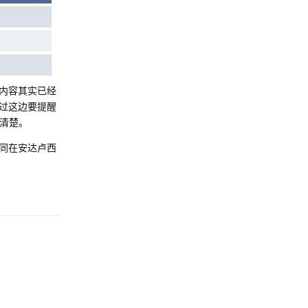
内容其实已经
过这边要提醒
清楚。
同在安达卢西
Reply