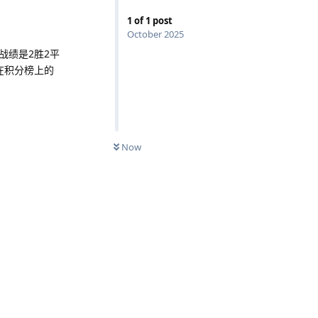
1
of
1
post
October 2025
战绩是2胜2平
在积分榜上的
Now