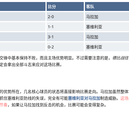
比分
客队
2-0
马拉加
1-1
塞维利亚
3-1
马拉加
0-2
塞维利亚
交锋中基本保持不败，而且主场优势明显。不过需要注意的是，
德比战往
定会拿出全部斗志来应对这场比赛。
的优势所在，几名核心球员的状态将直接影响比赛走向。马拉加虽然整体
抓住塞维利亚防线的失误，完全有可能
塞维利亚对马拉加
制造威胁。
这场
节奏
，如果让马拉加找到反击的机会，比赛可能会变得复杂。