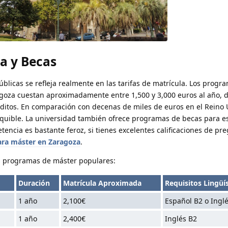
la y Becas
úblicas se refleja realmente en las tarifas de matrícula. Los progr
agoza cuestan aproximadamente entre 1,500 y 3,000 euros al año,
éditos. En comparación con decenas de miles de euros en el Reino 
equible. La universidad también ofrece programas de becas para e
encia es bastante feroz, si tienes excelentes calificaciones de pre
ara máster en Zaragoza
.
s programas de máster populares:
Duración
Matrícula Aproximada
Requisitos Lingüí
1 año
2,100€
Español B2 o Ingl
1 año
2,400€
Inglés B2