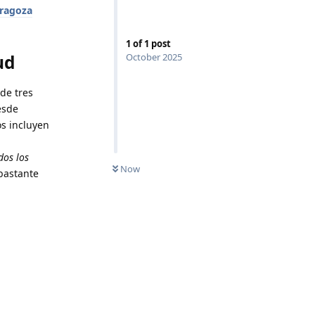
aragoza
1
of
1
post
ud
October 2025
de tres
esde
os incluyen
dos los
Now
 bastante