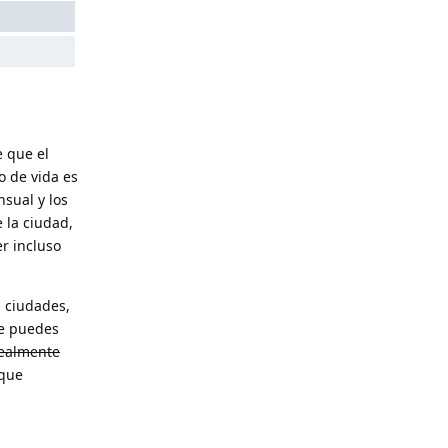
 que el
to de vida es
sual y los
 la ciudad,
r incluso
 ciudades,
de puedes
realmente
nque