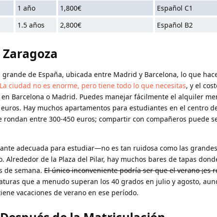
1 año
1,800€
Español C1
1.5 años
2,800€
Español B2
e Zaragoza
 grande de España, ubicada entre Madrid y Barcelona, lo que hace
La ciudad no es enorme, pero tiene todo lo que necesitas
, y el cos
en Barcelona o Madrid. Puedes manejar fácilmente el alquiler men
 euros. Hay muchos apartamentos para estudiantes en el centro de
ue rondan entre 300-450 euros; compartir con compañeros puede se
stante adecuada para estudiar—no es tan ruidosa como las grandes
o. Alrededor de la Plaza del Pilar, hay muchos bares de tapas don
es de semana.
El único inconveniente podría ser que el verano ¡es 
aturas que a menudo superan los 40 grados en julio y agosto, au
iene vacaciones de verano en ese período.