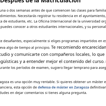
espués de la Matriculación
una o dos semanas antes de que comiencen las clases para familia
dimientos. Necesitarás registrar tu residencia en el ayuntamiento,
ta de estudiante, etc. La Oficina Internacional de la universidad or
puedes conocer a otros estudiantes internacionales, y su personal
te desafiantes, especialmente si eliges programas impartidos en 
Te recomiendo encarecida
leva algo de tiempo al principio.
studio y comunicarte con compañeros locales, lo que
ngüísticas y a entender mejor el contenido del curso
.
 durante los períodos de examen, sugiero llegar temprano para ase
ragoza es una opción muy rentable. Si quieres obtener un máster 
anciera, esta opción de
defensa de máster en Zaragoza
definitiv
dudes en dejar comentarios si tienes alguna pregunta.