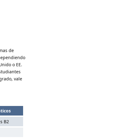
amas de
 dependiendo
Unido o EE.
studiantes
grado, vale
sticos
és B2