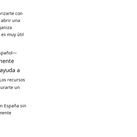
rizarte con
 abrir una
ganiza
 es muy útil
español—
mente
 ayuda a
 Los recursos
gurarte un
en España sin
amente
Reply