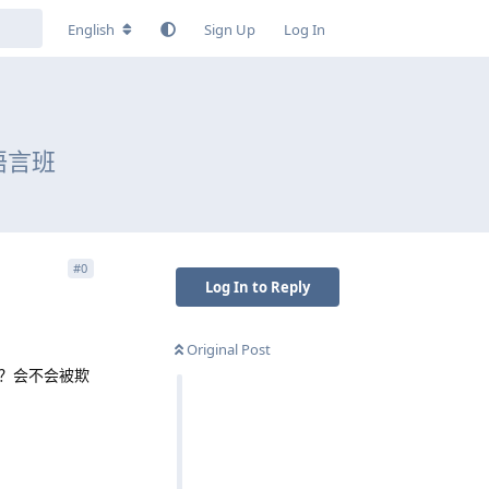
English
Sign Up
Log In
语言班
#
0
Log In to Reply
Original Post
？会不会被欺