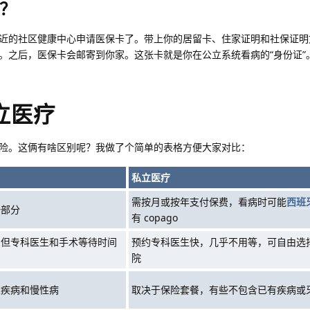
？
近的社区健康中心申请医保卡了。带上你的居留卡、住家证明和社保证明
。之后，医保卡会邮寄到你家。这张卡就是你在公立系统看病的“身份证”
私立医疗
险。这俩有啥区别呢？我做了个简单的表格方便大家对比：
私立医疗
需按月或按年支付保费，看病时可能
西班
一部分
有 copago
，但专科医生和手术等待时间
预约专科医生快，几乎不用等，可自由选
院
大疾病和慢性病
取决于保险套餐，有些不包含已有疾病或