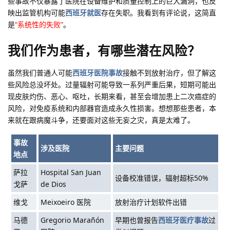
些事故不仅暴露了医院在设备维护和质量控制上的巨大漏洞，也反
映出监管机构可能
西班牙就医
存在失职。我看到有评论说，这简直
是
“系统性的失败”
。
我们作为患者，有哪些潜在风险？
虽然我们普通人可能
西班牙医院事故
接触不到放射治疗，但了解这
些风险总没坏处。过量辐射可能导致一系列严重后果，短期可能出
现皮肤灼伤、恶心、呕吐，长期来看，甚至会增加患上二次癌症的
风险，对免疫系统和内部器官造成永久性损害。想想那些患者，本
来就在跟病魔斗争，还要面对这些无妄之灾，真是太难了。
事故
涉及医院
主要问题
地点
萨拉
Hospital San Juan
设备校准错误，辐射超标50%
戈萨
de Dios
维戈
Meixoeiro 医院
放射治疗计划软件出错
马德
Gregorio Marañón
早期也曾报告
西班牙医疗事故
过