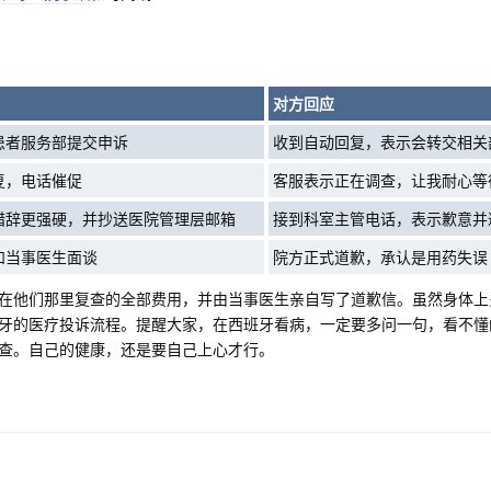
对方回应
患者服务部提交申诉
收到自动回复，表示会转交相关
复，电话催促
客服表示正在调查，让我耐心等
措辞更强硬，并抄送医院管理层邮箱
接到科室主管电话，表示歉意并
和当事医生面谈
院方正式道歉，承认是用药失误
在他们那里复查的全部费用，并由当事医生亲自写了道歉信。虽然身体上
牙的医疗投诉流程。提醒大家，在西班牙看病，一定要多问一句，看不懂
查。自己的健康，还是要自己上心才行。