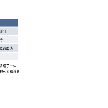
部门
待
邀请面谈
多遭了一些
的药名和诊断
Reply