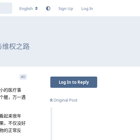
English
Sign Up
Log In
与维权之路
#
0
Log In to Reply
小的医疗事
个醒，万一遇
Original Post
看起来很年
果，不仅没好
物的正常反