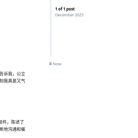
1
of
1
post
December 2025
Now
告诉我，公立
刻我真是又气
邮件，陈述了
断地沟通和催