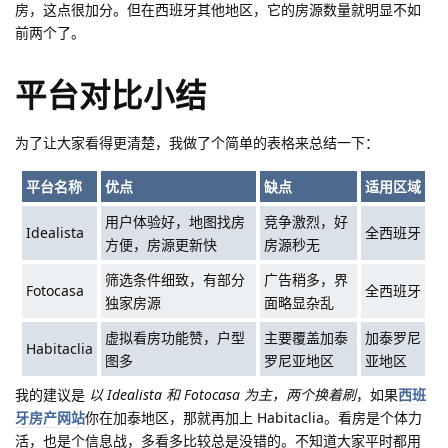
房，这点很加分。但在西班牙其他地区，它的房源数量就明显不如
前两个了。
平台对比小结
为了让大家看得更清楚，我做了个简单的表格来总结一下：
平台名称
优点
缺点
适用区域
用户体验好，地图找房
竞争激烈，好
Idealista
全西班牙
方便，房源更新快
房源秒无
筛选条件细致，有部分
广告稍多，界
Fotocasa
全西班牙
独家房源
面略显杂乱
虚拟看房功能赞，户型
主要覆盖加泰
加泰罗尼
Habitaclia
图多
罗尼亚地区
亚地区
我的建议是
以 Idealista 和 Fotocasa 为主，两个换着刷
，如果
西班
牙房产网站
你在加泰地区，那就再加上 Habitaclia。看房是个体力
活，也是个信息战，多看多比较总是没错的。不知道大家平时都用