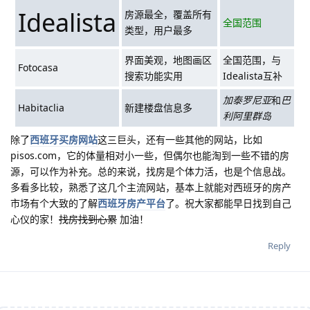
Idealista
房源最全，覆盖所有
全国范围
类型，用户最多
界面美观，地图画区
全国范围，与
Fotocasa
搜索功能实用
Idealista互补
加泰罗尼亚
和
巴
Habitaclia
新建楼盘信息多
利阿里群岛
除了
西班牙买房网站
这三巨头，还有一些其他的网站，比如
pisos.com，它的体量相对小一些，但偶尔也能淘到一些不错的房
源，可以作为补充。总的来说，找房是个体力活，也是个信息战。
多看多比较，熟悉了这几个主流网站，基本上就能对西班牙的房产
市场有个大致的了解
西班牙房产平台
了。祝大家都能早日找到自己
心仪的家！
找房找到心累
加油！
Reply