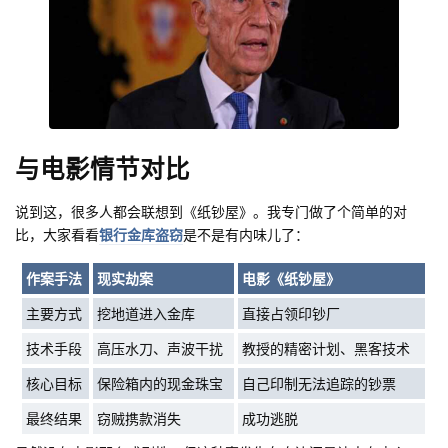
与电影情节对比
说到这，很多人都会联想到《纸钞屋》。我专门做了个简单的对
比，大家看看
银行金库盗窃
是不是有内味儿了：
作案手法
现实劫案
电影《纸钞屋》
主要方式
挖地道进入金库
直接占领印钞厂
技术手段
高压水刀、声波干扰
教授的精密计划、黑客技术
核心目标
保险箱内的现金珠宝
自己印制无法追踪的钞票
最终结果
窃贼携款消失
成功逃脱