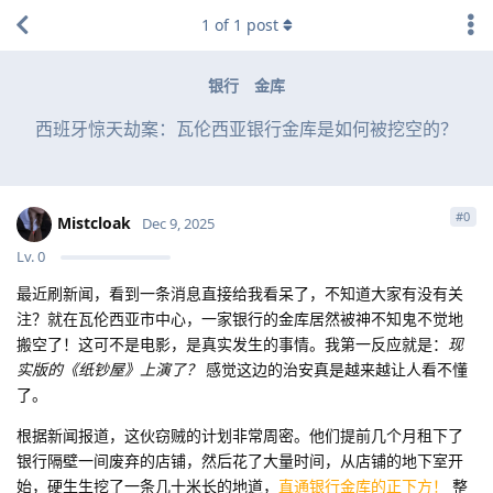
1
of
1
post
银行
金库
西班牙惊天劫案：瓦伦西亚银行金库是如何被挖空的？
#
0
Mistcloak
Dec 9, 2025
Lv.
0
最近刷新闻，看到一条消息直接给我看呆了，不知道大家有没有关
注？就在瓦伦西亚市中心，一家银行的金库居然被神不知鬼不觉地
搬空了！这可不是电影，是真实发生的事情。我第一反应就是：
现
实版的《纸钞屋》上演了？
感觉这边的治安真是越来越让人看不懂
了。
根据新闻报道，这伙窃贼的计划非常周密。他们提前几个月租下了
银行隔壁一间废弃的店铺，然后花了大量时间，从店铺的地下室开
始，硬生生挖了一条几十米长的地道，
直通银行金库的正下方！
整