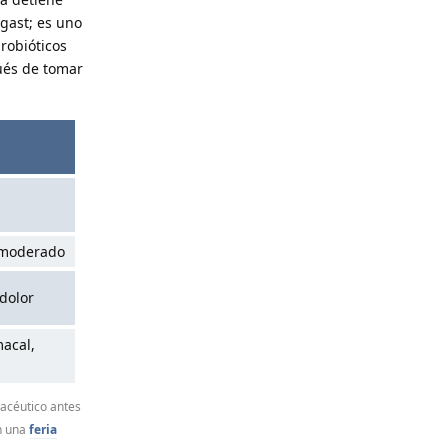
ogast; es uno
robióticos
pués de tomar
a moderado
 dolor
acal,
macéutico antes
n una
feria