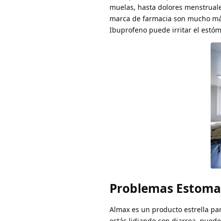
muelas, hasta dolores menstruale
marca de farmacia son mucho más
Ibuprofeno puede irritar el estó
Problemas Estomac
Almax es un producto estrella par
estás lidiando con diarrea, pued