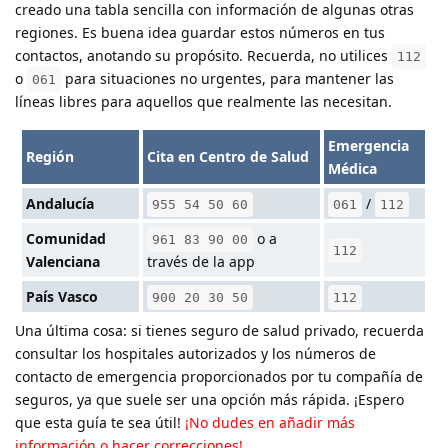
creado una tabla sencilla con información de algunas otras
regiones. Es buena idea guardar estos números en tus
contactos, anotando su propósito. Recuerda, no utilices
112
o
para situaciones no urgentes, para mantener las
061
líneas libres para aquellos que realmente las necesitan.
Emergencia
Región
Cita en Centro de Salud
Médica
Andalucía
/
955 54 50 60
061
112
Comunidad
o a
961 83 90 00
112
Valenciana
través de la app
País Vasco
900 20 30 50
112
Una última cosa: si tienes seguro de salud privado, recuerda
consultar los hospitales autorizados y los números de
contacto de emergencia proporcionados por tu compañía de
seguros, ya que suele ser una opción más rápida. ¡Espero
que esta guía te sea útil!
¡No dudes en añadir más
información o hacer correcciones!