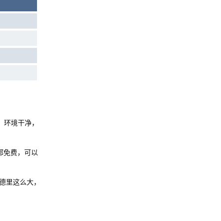
时。环境干净，
都免费，可以
德里这么大，
Reply