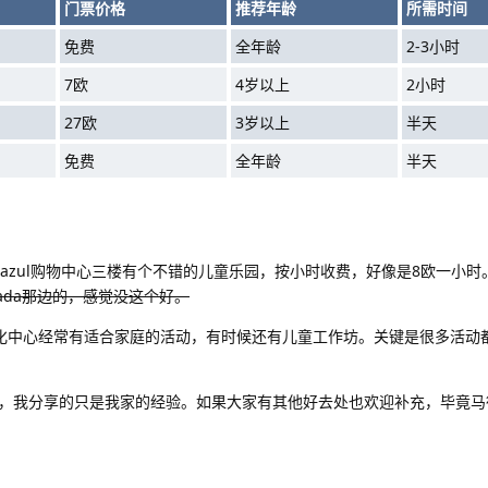
门票价格
推荐年龄
所需时间
免费
全年龄
2-3小时
7欧
4岁以上
2小时
27欧
3岁以上
半天
免费
全年龄
半天
slazul购物中心三楼有个不错的儿童乐园，按小时收费，好像是8欧一小
guada那边的，感觉没这个好。
ro文化中心经常有适合家庭的活动，有时候还有儿童工作坊。关键是很多活动
，我分享的只是我家的经验。如果大家有其他好去处也欢迎补充，毕竟马