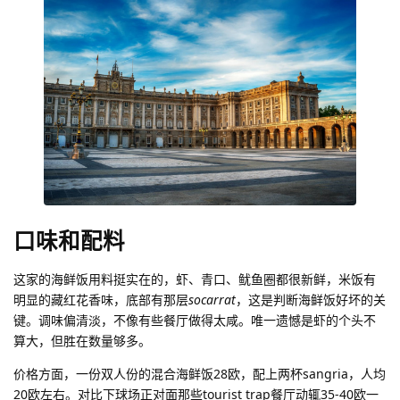
口味和配料
这家的海鲜饭用料挺实在的，虾、青口、鱿鱼圈都很新鲜，米饭有
明显的藏红花香味，底部有那层
socarrat
，这是判断海鲜饭好坏的关
键。调味偏清淡，不像有些餐厅做得太咸。唯一遗憾是虾的个头不
算大，但胜在数量够多。
价格方面，一份双人份的混合海鲜饭28欧，配上两杯sangria，人均
20欧左右。对比下球场正对面那些tourist trap餐厅动辄35-40欧一