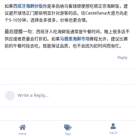
如果
西班牙海鲜炒饭
你是来伯纳乌看球顺便想吃顿正宗海鲜饭，建
议避开球场正门那些明显针对游客的店。往Castellana大道方向走
个5-10分钟，选择会多很多，价格也更合理。
最后提醒一句
：西班牙人吃海鲜饭通常是午餐时间，晚上很多店不
供应或者质量会打折扣。如果
马德里海鲜市场
赛程允许，建议比赛
前的午餐时段去吃，既能保证品质，也不会因为赶时间而匆忙。
Reply
Write a Reply...
Log In
Home
Tags