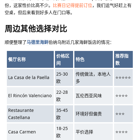
份，这家性价比高不少。
比赛日记得提前订位
，我们运气好赶上有
空桌，但后来看到好多人在门口等。
周边其他选择对比
顺便整理了
马德里海鲜
伯纳乌附近几家海鲜饭店的情况：
价格区
推荐指
餐厅名称
特色
间
数
25-30
传统做法，本地人
La Casa de la Paella
⭐⭐⭐⭐⭐
欧
多
22-28
El Rincón Valenciano
瓦伦西亚风味
⭐⭐⭐⭐
欧
Restaurante
35-45
环境好但偏贵
⭐⭐⭐
Castellana
欧
18-25
Casa Carmen
平价选择
⭐⭐⭐⭐
欧