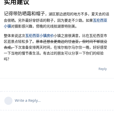
实用建议
记得带防晒霜和帽子
，湖区那边遮阳的地方不多，夏天去的话
会很晒。另外最好穿舒适的鞋子，因为要走不少路。如果
瓦伦西亚
小镇
对摄影感兴趣，傍晚的光线拍湖景特别美。
整体来说这次
瓦伦西亚小镇房价
小镇之旅很满意，比在瓦伦西亚市
区逛景点轻松多了。
原本还想去更南边的甘迪亚，但时间不够就没
去成。
下次准备安排两天时间，在埃尔帕尔马尔住一晚，好好感受
一下当地的慢节奏生活。有去过的朋友可以分享一下你们的经验
吗？
Reply
Write a Reply...