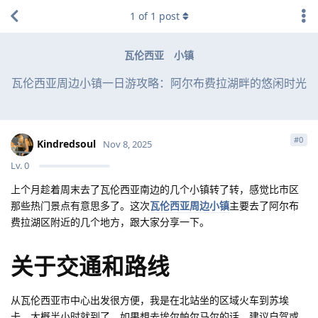
1
of
1
post
瓦伦西亚
小镇
瓦伦西亚周边小镇一日游攻略：阿尔布费拉湖畔的悠闲时光
#
0
Kindredsoul
Nov 8, 2025
Lv.
0
上个月趁着周末去了瓦伦西亚南边的几个小镇转了转，感觉比市区
那些热门景点有意思多了。这次
瓦伦西亚周边小镇
主要去了阿尔布
费拉湖区附近的几个地方，跟大家分享一下。
关于交通和路线
从瓦伦西亚市中心出发很方便，我是在北站坐的区域火车到苏埃
卡，大概半小时就到了。如果想去埃尔帕尔马尔的话，建议自驾或