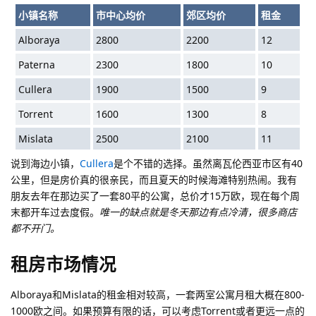
小镇名称
市中心均价
郊区均价
租金
Alboraya
2800
2200
12
Paterna
2300
1800
10
Cullera
1900
1500
9
Torrent
1600
1300
8
Mislata
2500
2100
11
说到海边小镇，
Cullera
是个不错的选择。虽然离瓦伦西亚市区有40
公里，但是房价真的很亲民，而且夏天的时候海滩特别热闹。我有
朋友去年在那边买了一套80平的公寓，总价才15万欧，现在每个周
末都开车过去度假。
唯一的缺点就是冬天那边有点冷清，很多商店
都不开门。
租房市场情况
Alboraya和Mislata的租金相对较高，一套两室公寓月租大概在800-
1000欧之间。如果预算有限的话，可以考虑Torrent或者更远一点的