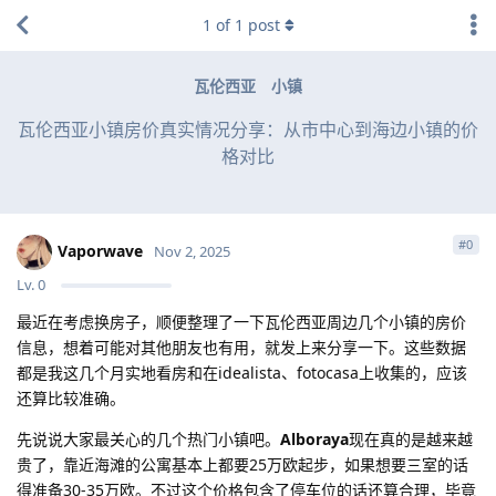
1
of
1
post
瓦伦西亚
小镇
瓦伦西亚小镇房价真实情况分享：从市中心到海边小镇的价
格对比
#
0
Vaporwave
Nov 2, 2025
Lv.
0
最近在考虑换房子，顺便整理了一下瓦伦西亚周边几个小镇的房价
信息，想着可能对其他朋友也有用，就发上来分享一下。这些数据
都是我这几个月实地看房和在idealista、fotocasa上收集的，应该
还算比较准确。
先说说大家最关心的几个热门小镇吧。
Alboraya
现在真的是越来越
贵了，靠近海滩的公寓基本上都要25万欧起步，如果想要三室的话
得准备30-35万欧。不过这个价格包含了停车位的话还算合理，毕竟